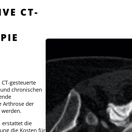
VE CT-
PIE
e CT-gesteuerte
 und chronischen
tende
e Arthrose der
t werden.
erstattet die
gung die Kosten für