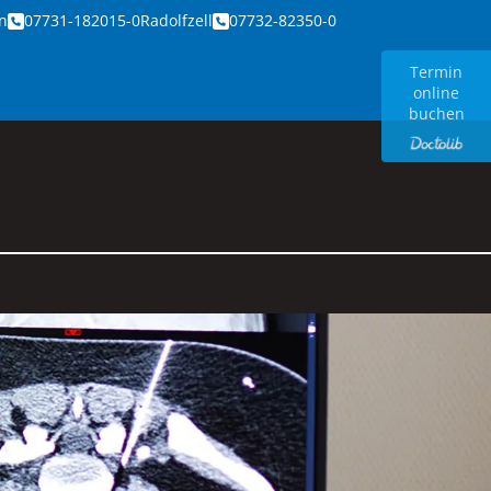
n
07731-182015-0
Radolfzell
07732-82350-0
Termin
online
buchen