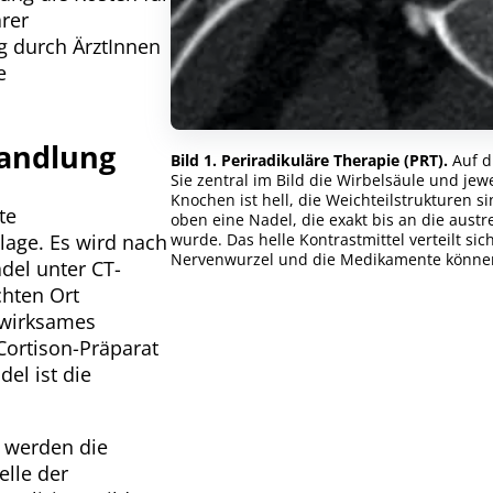
ärer
g durch ÄrztInnen
e
andlung
Bild 1. Periradikuläre Therapie (PRT).
Auf d
Sie zentral im Bild die Wirbelsäule und je
Knochen ist hell, die Weichteilstrukturen s
te
oben eine Nadel, die exakt bis an die austr
lage. Es wird nach
wurde. Das helle Kontrastmittel verteilt si
Nervenwurzel und die Medikamente können
del unter CT-
chten Ort
gwirksames
Cortison-Präparat
del ist die
werden die
elle der