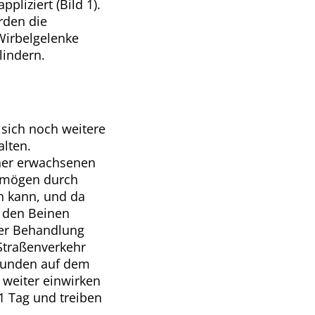
liziert (Bild 1).
den die
Wirbelgelenke
lindern.
 sich noch weitere
alten.
iner erwachsenen
ermögen durch
n kann, und da
 den Beinen
der Behandlung
Straßenverkehr
Stunden auf dem
weiter einwirken
 1 Tag und treiben