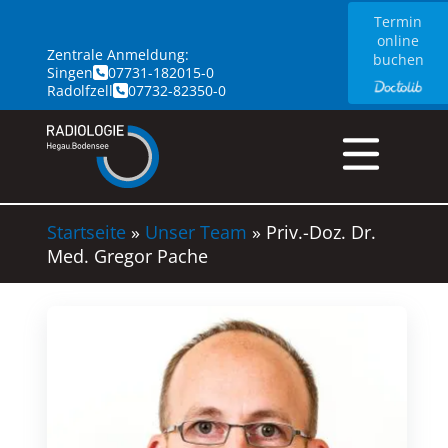
Skip
Termin
to
online
Zentrale Anmeldung:
the
buchen
Singen
07731-182015-0
content
Radolfzell
07732-82350-0
Startseite
»
Unser Team
»
Priv.-Doz. Dr.
Med. Gregor Pache