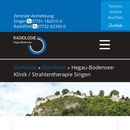
Skip
Termin
to
online
Zentrale Anmeldung:
the
buchen
Singen
07731-182015-0
content
Radolfzell
07732-82350-0
Startseite
»
Standorte
»
Hegau-Bodensee-
Klinik / Strahlentherapie Singen